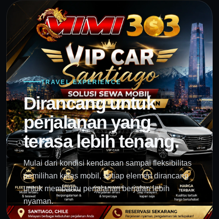
TRAVEL EXPERIENCE
Dirancang untuk
perjalanan yang
terasa lebih tenang.
Mulai dari kondisi kendaraan sampai fleksibilitas
pemilihan kelas mobil, setiap elemen dirancang
untuk membantu perjalanan berjalan lebih
nyaman.