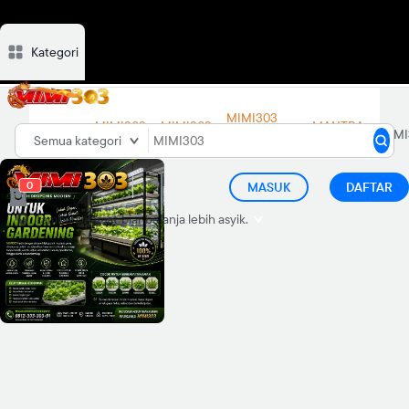
Kategori
Deskripsi
Ulasan
Diskusi
Rekomendasi
MIMI303
MIMI303
MIMI303
MANTRA
MIMI303
LINK
Semua kategori
LOGIN
DAFTAR
88
ALTERNATIF
0
MASUK
DAFTAR
Tambah alamat
biar belanja lebih asyik.
d="M21.99 12.055C21.99
6.49775 17.5122 2 11.995
2C6.47776 2 2 6.49775 2
12.055C2 17.0725 5.65817
21.2304 10.4358