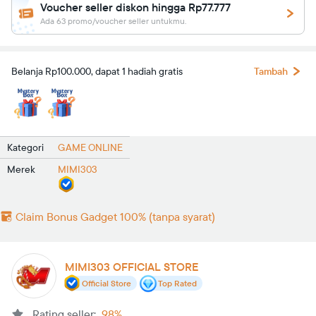
Voucher seller diskon hingga Rp77.777
Ada 63 promo/voucher seller untukmu.
Belanja Rp100.000, dapat 1 hadiah gratis
Tambah
Kategori
GAME ONLINE
Merek
MIMI303
Claim Bonus Gadget 100% (tanpa syarat)
MIMI303 OFFICIAL STORE
Official Store
Top Rated
Rating seller:
98%